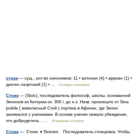
стоик
— сущ., кол во синонимов: 11 • антонин (4) • арриан (1) •
диоген лаэртский (1) • …
Словарь синонимов
Стоик
— (Stoic), последователь философ, школы, основанной
Зеноном из Китиума ок. 300 г. до н.э. Назв. произошло от Stoa
poikile ( живописный Стой ) портика в Афинах, где Зенон
занимался с учениками. В основе учения лежало убеждение,
что добродетель… …
Всемирная история
Стоик
— Стоик ♦ Stoicien Последователь стоицизма. Чтобы