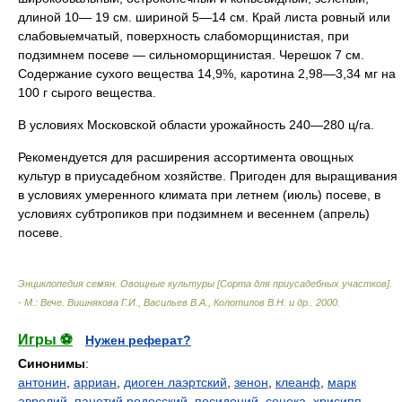
длиной 10— 19 см. шириной 5—14 см. Край листа ровный или
слабовыемчатый, поверхность слабоморщинистая, при
подзимнем посеве — сильноморщинистая. Черешок 7 см.
Содержание сухого вещества 14,9%, каротина 2,98—3,34 мг на
100 г сырого вещества.
В условиях Московской области урожайность 240—280 ц/га.
Рекомендуется для расширения ассортимента овощных
культур в приусадебном хозяйстве. Пригоден для выращивания
в условиях умеренного климата при летнем (июль) посеве, в
условиях субтропиков при подзимнем и весеннем (апрель)
посеве.
Энциклопедия семян. Овощные культуры [Сорта для приусадебных участков].
- М.: Вече
.
Вишнякова Г.И., Васильев В.А., Колотилов В.Н. и др.
.
2000
.
Игры ⚽
Нужен реферат?
Синонимы
:
антонин
,
арриан
,
диоген лаэртский
,
зенон
,
клеанф
,
марк
аврелий
,
панетий родосский
,
посидоний
,
сенека
,
хрисипп
,