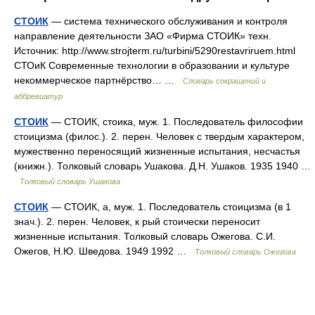
СТОИК
— система технического обслуживания и контроля
направление деятельности ЗАО «Фирма СТОИК» техн.
Источник: http://www.strojterm.ru/turbini/5290restavriruem.html
СТОиК Современные технологии в образовании и культуре
некоммерческое партнёрство… …
Словарь сокращений и
аббревиатур
СТОИК
— СТОИК, стоика, муж. 1. Последователь философии
стоицизма (филос.). 2. перен. Человек с твердым характером,
мужественно переносящий жизненные испытания, несчастья
(книжн.). Толковый словарь Ушакова. Д.Н. Ушаков. 1935 1940 …
Толковый словарь Ушакова
СТОИК
— СТОИК, а, муж. 1. Последователь стоицизма (в 1
знач.). 2. перен. Человек, к рый стоически переносит
жизненные испытания. Толковый словарь Ожегова. С.И.
Ожегов, Н.Ю. Шведова. 1949 1992 …
Толковый словарь Ожегова