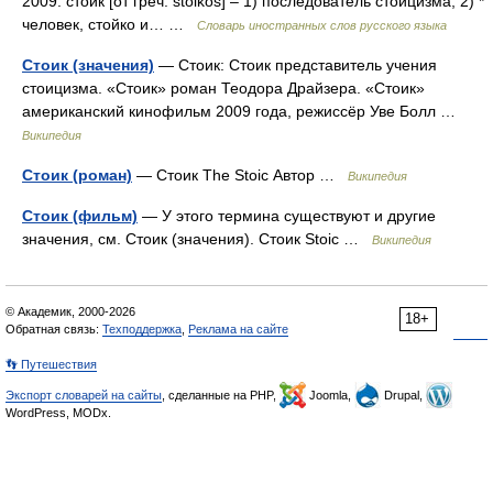
2009. стоик [от греч. stoikos] – 1) последователь стоицизма; 2) *
человек, стойко и… …
Словарь иностранных слов русского языка
Стоик (значения)
— Стоик: Стоик представитель учения
стоицизма. «Стоик» роман Теодора Драйзера. «Стоик»
американский кинофильм 2009 года, режиссёр Уве Болл …
Википедия
Стоик (роман)
— Стоик The Stoic Автор …
Википедия
Стоик (фильм)
— У этого термина существуют и другие
значения, см. Стоик (значения). Стоик Stoic …
Википедия
© Академик, 2000-2026
18+
Обратная связь:
Техподдержка
,
Реклама на сайте
👣 Путешествия
Экспорт словарей на сайты
, сделанные на PHP,
Joomla,
Drupal,
WordPress, MODx.